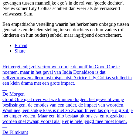
gevangen tussen mannelijke ego’s in de rol van 'goede dochter'.
Nieuwkomer Lily Collias schittert dan weer als de verrassend
volwassen Sam.
Een empathische vertelling waarin het herkenbare onbegrip tussen
generaties en de teleurstelling tussen dochters en hun vaders (of
kinderen en hun ouders) subtiel maar ingrijpend doorschemert.
E-mail
Share
Het vergt enig zelfvertrouwen om je debuutfilm Good One te
noemen, maar in het geval van India Donaldson is dat
zelfvertrouwen allerminst misplaatst. Actrice Lily Collias schittert in
een klein drama met een grote impact.
―
De Morgen
Good One gaat over wat we kunnen dragen: het gewicht van je
beslissingen, de emoties van een ander, de impact van woorden.
Want nee, een stukje kaas is niet zo zwaar. In een tas op je rug zul je
het amper voelen. Maar een kilo bestaat uit onsjes, en rugzakken
worden snel zwaar, vooral als je er je hele jeugd mee moet lopen.
―
De Filmkrant