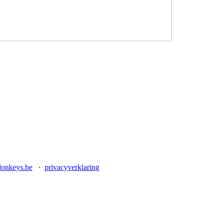
donkeys.be
·
privacyverklaring