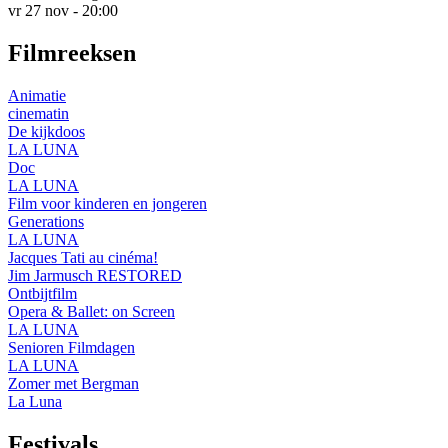
vr 27 nov - 20:00
Filmreeksen
Animatie
cinematin
De kijkdoos
LA LUNA
Doc
LA LUNA
Film voor kinderen en jongeren
Generations
LA LUNA
Jacques Tati au cinéma!
Jim Jarmusch RESTORED
Ontbijtfilm
Opera & Ballet: on Screen
LA LUNA
Senioren Filmdagen
LA LUNA
Zomer met Bergman
La Luna
Festivals