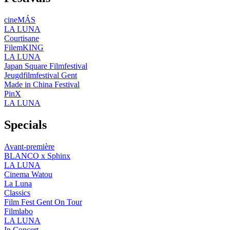
cineMÁS
LA LUNA
Courtisane
FilemKING
LA LUNA
Japan Square Filmfestival
Jeugdfilmfestival Gent
Made in China Festival
PinX
LA LUNA
Specials
Avant-première
BLANCO x Sphinx
LA LUNA
Cinema Watou
La Luna
Classics
Film Fest Gent On Tour
Filmlabo
LA LUNA
In Concert